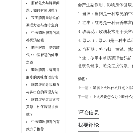
肝郁化火与脾胃问
会产生副作用，影响身体健康
题，如何有效调理？
1. 当归：当归是一种常见
宝宝脾胃差缺铁的
2. 红枣：红枣是一种营养
调理方法与食疗宝典
3. 玫瑰花：玫瑰花常用于
中医调理脾胃的滋
补煲汤秘籍
4. 母wort：母wort是
调理脾胃、增强肺
5. 当药膳：将当归、黄芪
气：中医智慧的健康
当然，使用中草药调理姨妈前
之道
意饮食健康、避免过度劳累、
调理脾胃，远离寻
麻疹的美味食谱指南
标签：
脾胃虚弱导致积食
上一篇：
嘴唇上火吃什么好点？推
与鼻出血的调理方法
下一篇：
上火发烧怎么办？吃什么
脾胃虚弱导致舌苔
黄厚，如何调理才有
评论信息
效？
中医调理脾胃的有
我要评论
效方子推荐