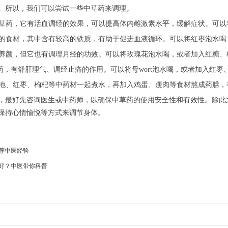
。所以，我们可以尝试一些中草药来调理。
的中草药，它有活血调经的效果，可以提高体内雌激素水平，缓解症状。可
丰富的食材，其中含有较高的铁质，有助于促进血液循环。可以将红枣泡水
美容养颜，但它也有调理月经的功效。可以将玫瑰花泡水喝，或者加入红糖
一种中草药，有舒肝理气、调经止痛的作用。可以将母wort泡水喝，或者加入红
、熟地、红枣、枸杞等中药材一起煮水，再加入鸡蛋、瘦肉等食材熬成药膳
，最好先咨询医生或中药师，以确保中草药的使用安全性和有效性。除此
保持心情愉悦等方式来调节身体。
荐中医经验
好？中医带你科普