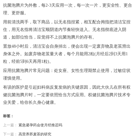
抗菌泡腾片为外敷，每2-3天应用一次，每一次一片，更安全性、更合
理、更舒服。
用前清洗两手，取下商品，以无名指捏紧，相互配合拇指把清洁宝捏
住，用无名指将清洁宝顺阴道内节奏轻快送入。无名指彻底进入阴
道，如部位恰当，应觉得不上抗菌泡腾片的存有。
置放48小时后，清洁宝会自身掉出，便会出现一定废弃物及老茧滑出
身体之外。如废弃物老茧量大者，每个月能用2粒(月经后2到3天用1
粒，经前5到6天再用1粒)。
应用抗菌泡腾片常见问题：处女座、女性生理期禁止使用，过敏症状
谨慎使用。
有误的医护是引起妇科病反复发病的关键原因，因此大伙儿在所有权
健抗菌泡腾片时，一定要依照恰当方式应用。权健抗菌泡腾片技术专
业关爱，给你长久身心健康。
标签：
上一篇：
紧急避孕药会使月经推迟吗
下一篇：
高营养荞麦茶的研究