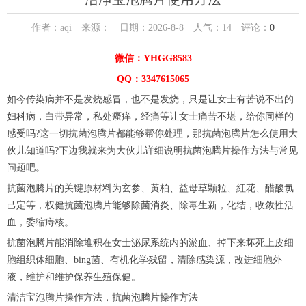
作者：aqi 来源： 日期：2026-8-8 人气：
14
评论：
0
微信：YHGG8583
QQ：3347615065
如今传染病并不是发烧感冒，也不是发烧，只是让女士有苦说不出的
妇科病，白带异常，私处瘙痒，经痛等让女士痛苦不堪，给你同样的
感受吗?这一切抗菌泡腾片都能够帮你处理，那抗菌泡腾片怎么使用大
伙儿知道吗?下边我就来为大伙儿详细说明抗菌泡腾片操作方法与常见
问题吧。
抗菌泡腾片的关键原材料为玄参、黄柏、益母草颗粒、紅花、醋酸氯
己定等，权健抗菌泡腾片能够除菌消炎、除毒生新，化结，收敛性活
血，委缩痔核。
抗菌泡腾片能消除堆积在女士泌尿系统内的淤血、掉下来坏死上皮细
胞组织体细胞、bing菌、有机化学残留，清除感染源，改进细胞外
液，维护和维护保养生殖保健。
清洁宝泡腾片操作方法，抗菌泡腾片操作方法