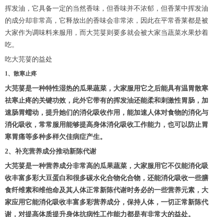
挥发油，它具备一定的当然香味，但香味并不浓郁，但香莱中挥发油
的成分却非常高，它释放出的香味会非常浓，因此在平常香莱都是被
大家作为调味料来服用，而大芫荽则要多就会被大家当蔬菜水果炒着
吃。
吃大芫荽的益处
1、散寒止疼
大芫荽是一种特性湿热的瓜果蔬菜，大家服用它之后能具有温胃散寒
祛寒止疼的关键功效，此外它带有的挥发油还能柔和刺激性胃肠，加
速肠胃蠕动，提升她们的消化吸收作用，能加速人体对食物的消化与
消化吸收，常常服用能够提高身体消化吸收工作能力，也可以防止胃
寒胃痛等多种多样欠佳病症产生。
2、补充营养成分推动新陈代谢
大芫荽是一种营养成分非常高的瓜果蔬菜，大家服用它不仅能消化吸
收丰富多彩大豆蛋白和很多碳水化合物化合物，还能消化吸收一些膳
食纤维素和维他命及其人体正常新陈代谢时务必的一些营养元素，大
家应用它能消化吸收丰富多彩营养成分，保持人体，一切正常新陈代
谢，对提高体质提升身体抗病性工作能力都是有非常大的益处。