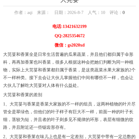
作者：aqi 来源： 日期：2026-8-7 人气：
10
评论：
0
电话:13421632199
QQ:2825354672
微信：gs2020xd
大芫荽和香莱全是日常生活普遍的瓜果蔬菜，并且他们都归属于伞形
科，再再加香莱也叫香菜，很多人根据这种会把她们判断为同一种植
物，实际上大芫荽和香莱都归属于香菜，是这类蔬菜水果大家族的2个
不一样种类。接下去会让大伙儿掌握他们中间有哪些不一样，也会让
大伙儿了解吃大芫荽对人体有什么益处。
大芫荽和香莱的差别
1、大芫荽与香莱是香菜大家族的不一样的组员，这两种植物的叶片尽
管全是翠绿色，但他们的叶子样子有巨大不一样，前面一种的叶子长
细，茎较为短，并且者的叶子则多见不规律的环形，表层有细微的纹
路，并且附近还一些锯齿形存有。
2、大芫荽和香莱在味儿上也是有一定差别，大芫荽中带有一定总数的