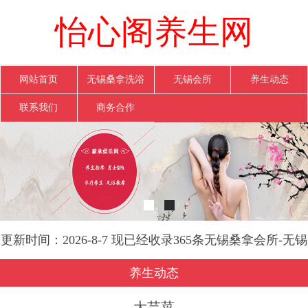
怡心阁养生网
网站首页
无锡桑拿洗浴
无锡会所
养生动态
联系我们
商务合作
更新时间：2026-8-7 现已经收录365条无锡桑拿会所-无锡
怡心阁养生网信息
养生动态
大芫荽