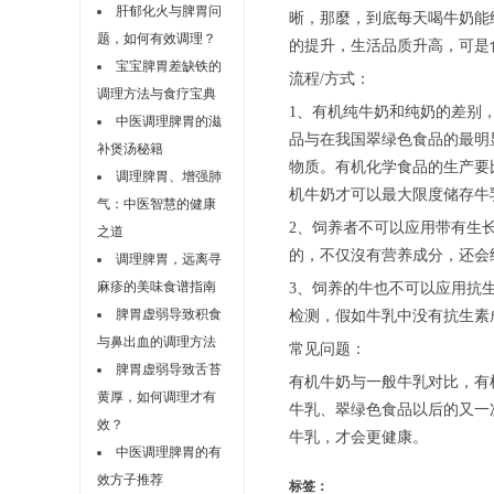
肝郁化火与脾胃问
晰，那麼，到底每天喝牛奶能
题，如何有效调理？
的提升，生活品质升高，可是
宝宝脾胃差缺铁的
流程/方式：
调理方法与食疗宝典
1、有机纯牛奶和纯奶的差别
中医调理脾胃的滋
品与在我国翠绿色食品的最明
补煲汤秘籍
物质。有机化学食品的生产要
调理脾胃、增强肺
机牛奶才可以最大限度储存牛
气：中医智慧的健康
2、饲养者不可以应用带有生
之道
的，不仅沒有营养成分，还会
调理脾胃，远离寻
麻疹的美味食谱指南
3、饲养的牛也不可以应用抗
脾胃虚弱导致积食
检测，假如牛乳中没有抗生素
与鼻出血的调理方法
常见问题：
脾胃虚弱导致舌苔
有机牛奶与一般牛乳对比，有
黄厚，如何调理才有
牛乳、翠绿色食品以后的又一
效？
牛乳，才会更健康。
中医调理脾胃的有
效方子推荐
标签：