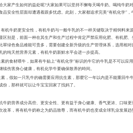
给大家产生如何的益处呢?大家如果可以坚持不懈每天喝牛奶。喝纯牛奶
食品安全性层面却遭遇着跟多忧虑。此刻，大家都追求完美“有机化学”，
，有机牛奶更安全性，有机牛奶与一般牛乳的不一样关键取决于精饲料来
显区别是，前面一种在其生产和生产过程中肯定严禁应用化肥、有机肥、
比翠绿色食品难能可贵多，需要创建全新升级的生产管理体系，选用相对
乳的纯天然营养元素，有机牛奶新鮮水平会进一步提高。
长素的食材喂牛，如果有牛贴上“有机化学”标识的牛它的牛乳是不可以应
继续伤害身心健康，有机化学牛要确保散养的時间。
生素，假如一只乳牛的确需要应用抗生素，那麼它一年以内是不能重回牛
成份，那样就可以让牛宝宝回家了找妈了。
机牛奶营养成分高些、更安全性、更有益于身心健康、香气更浓、口味更
次改革，将有机牛奶称之为奶品致尊，而有机牛奶也变成全球乳业发展趋