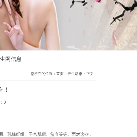
养生网信息
您所在的位置：
首页
>
养生动态
> 正文
吃！
：
0
调、乳腺纤维、子宫肌瘤、贫血等等。面对这些，