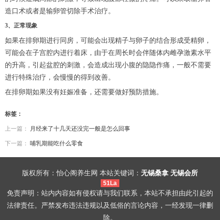
造口术或者是输卵管切除手术治疗。
3、正常现象
如果在排卵期进行同房，可能会出现精子与卵子的结合形成受精卵，
可能会在子宫腔内进行着床，由于在周长时会伴随体内雌孕激素水平
的升高，引起盆腔的刺激，会造成出现小腹的隐隐作痛，一般不需要
进行特殊治疗，会慢慢的得到改善。
在排卵期如果没有妊娠准备，还需要做好预防措施。
标签：
上一篇：
月经来了十几天还没完一般是怎么回事
下一篇：
哺乳期能吃什么零食
版权所有：怡心阁养生网 本站关键词：
无锡桑拿
无锡会所
51La
免责声明：站内内容如有侵权请与我们联系，本站不承担由此引起的
法律责任。严禁发布违法违规以及低俗的言论内容，一经发现一律删
除。