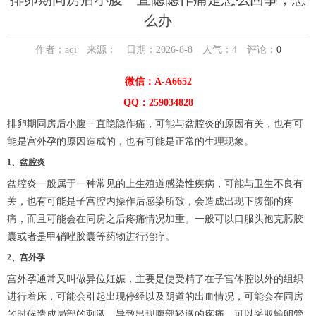
么办
作者：aqi 来源： 日期：2026-8-8 人气：
4
评论：
0
微信：A-A6652
QQ：259034828
排卵期同房后小腹一直隐隐作痛，可能与盆腔炎的原因有关，也有可
能是宫外孕的原因造成的，也有可能是正常的生理现象。
1、盆腔炎
盆腔炎一般属于一种常见的上生殖道感染性疾病，可能与卫生不良有
关，也有可能是子宫腔内操作后感染所致，会造成出现下腹部的疼
痛，而且可能会在同房之后疼痛情况加重。一般可以口服头孢克肟胶
囊或者是甲硝唑胶囊等药物进行治疗。
2、宫外孕
宫外孕通常又叫做异位妊娠，主要是使受精了在子宫体腔以外的组织
进行着床，可能会引起出现停经以及阴道的出血情况，可能会在同房
的时候造成局部的刺激，导致出现腹部轻微的疼痛。可以采取输卵管