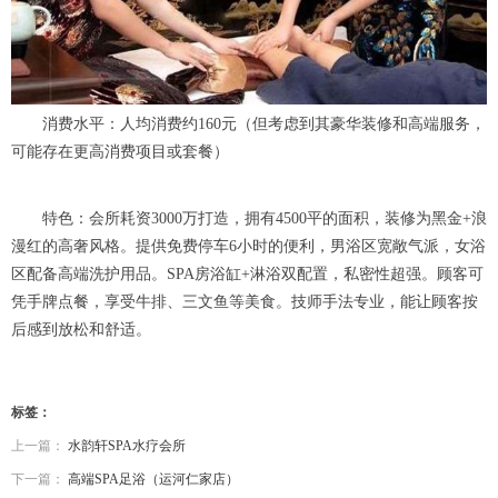
消费水平：人均消费约160元（但考虑到其豪华装修和高端服务，
可能存在更高消费项目或套餐）
特色：会所耗资3000万打造，拥有4500平的面积，装修为黑金+浪
漫红的高奢风格。提供免费停车6小时的便利，男浴区宽敞气派，女浴
区配备高端洗护用品。SPA房浴缸+淋浴双配置，私密性超强。顾客可
凭手牌点餐，享受牛排、三文鱼等美食。技师手法专业，能让顾客按
后感到放松和舒适。
标签：
上一篇：
水韵轩SPA水疗会所
下一篇：
高端SPA足浴（运河仁家店）