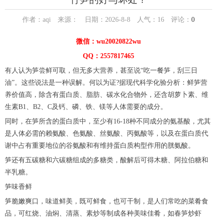
作者：aqi 来源： 日期：2026-8-8 人气：
16
评论：
0
微信：wu20020822wu
QQ：2557817465
有人认为笋尝鲜可取，但无多大营养，甚至说“吃一餐笋，刮三日
油”。这些说法是一种误解。何以为证?据现代科学化验分析：鲜笋营
养价值高，除含有蛋白质、脂肪、碳水化合物外，还含胡萝卜素、维
生素B1、B2、C及钙、磷、铁、镁等人体需要的成分。
同时，在笋所含的蛋白质中，至少有16-18种不同成分的氨基酸，尤其
是人体必需的赖氨酸、色氨酸、丝氨酸、丙氨酸等，以及在蛋白质代
谢中占有重要地位的谷氨酸和有维持蛋白质构型作用的胱氨酸。
笋还有五碳糖和六碳糖组成的多糖类，酸解后可得木糖、阿拉伯糖和
半乳糖。
笋味香鲜
笋脆嫩爽口，味道鲜美，既可鲜食，也可干制，是人们常吃的菜肴食
品，可红烧、油焖、清蒸、素炒等制成各种美味佳肴，如春笋炒虾