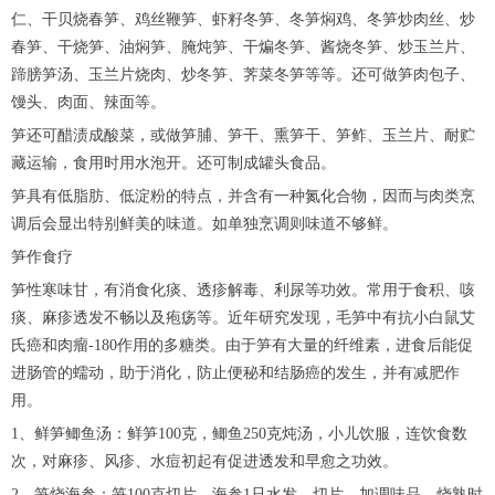
仁、干贝烧春笋、鸡丝鞭笋、虾籽冬笋、冬笋焖鸡、冬笋炒肉丝、炒
春笋、干烧笋、油焖笋、腌炖笋、干煸冬笋、酱烧冬笋、炒玉兰片、
蹄膀笋汤、玉兰片烧肉、炒冬笋、荠菜冬笋等等。还可做笋肉包子、
馒头、肉面、辣面等。
笋还可醋渍成酸菜，或做笋脯、笋干、熏笋干、笋鲊、玉兰片、耐贮
藏运输，食用时用水泡开。还可制成罐头食品。
笋具有低脂肪、低淀粉的特点，并含有一种氮化合物，因而与肉类烹
调后会显出特别鲜美的味道。如单独烹调则味道不够鲜。
笋作食疗
笋性寒味甘，有消食化痰、透疹解毒、利尿等功效。常用于食积、咳
痰、麻疹透发不畅以及疱疡等。近年研究发现，毛笋中有抗小白鼠艾
氏癌和肉瘤-180作用的多糖类。由于笋有大量的纤维素，进食后能促
进肠管的蠕动，助于消化，防止便秘和结肠癌的发生，并有减肥作
用。
1、鲜笋鲫鱼汤：鲜笋100克，鲫鱼250克炖汤，小儿饮服，连饮食数
次，对麻疹、风疹、水痘初起有促进透发和早愈之功效。
2、笋烧海参：笋100克切片，海参1只水发，切片，加调味品，烧熟时