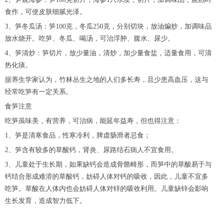
食作，可使皮肤细腻光泽。
3、笋冬瓜汤：笋100克，冬瓜250克，分别切块，放油煸炒，加调味品
放水烧开。吃笋、冬瓜、喝汤，可治浮肿、腹水、尿少。
4、笋清炒：笋切片，放少量油，清炒，加少量食盐，适量食用，可清
热化痰。
据养生学家认为，竹林丛生之地的人们多长寿，且少患高血压，这与
经常吃笋有一定关系。
食笋注意
吃笋虽味美，有营养，可治病，能延年益寿，但也得注意：
1、笋是清寒食品，性寒冷利，脾虚肠滑者忌食；
2、笋含有较多的草酸钙，肾炎、尿路结石病人不宜食用。
3、儿童处于生长期，如果缺钙会造成骨骼畸形，而笋中的草酸易于与
钙结合形成难溶的草酸钙，妨碍人体对钙的吸收，因此，儿童不宜多
吃笋。草酸在人体内也会妨碍人体对锌的吸收利用。儿童缺锌会影响
生长发育，造成智力低下。