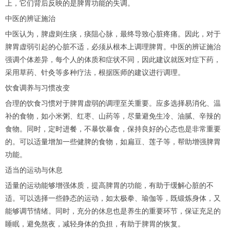
上，它们背后反映的是脾胃功能的失调。
中医的辨证施治
中医认为，脾虚则生痰，痰阻心脉，最终导致心脏疼痛。因此，对于
脾胃虚弱引起的心脏不适，必须从根本上调理脾胃。中医的辨证施治
强调个体差异，每个人的体质和症状不同，因此建议就医对症下药，
采用草药、针灸等多种疗法，根据医师的建议进行调理。
饮食调养与习惯改变
合理的饮食习惯对于脾胃虚弱的调理至关重要。应多选择易消化、温
补的食物，如小米粥、红枣、山药等，尽量避免生冷、油腻、辛辣的
食物。同时，定时进餐，不暴饮暴食，保持良好的心态也是非常重要
的。可以适量增加一些健脾的食物，如扁豆、莲子等，帮助增强脾胃
功能。
适当的运动与休息
适量的运动能够增强体质，提高脾胃的功能，有助于缓解心脏的不
适。可以选择一些静态的运动，如太极拳、瑜伽等，既锻炼身体，又
能够调节情绪。同时，充分的休息也是养生的重要环节，保证充足的
睡眠，避免熬夜，减轻身体的负担，有助于脾胃的恢复。