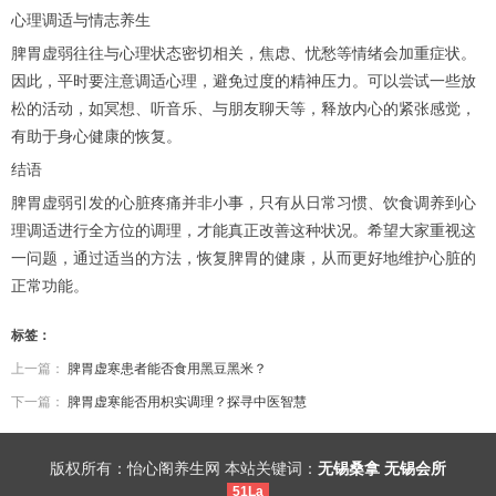
心理调适与情志养生
脾胃虚弱往往与心理状态密切相关，焦虑、忧愁等情绪会加重症状。
因此，平时要注意调适心理，避免过度的精神压力。可以尝试一些放
松的活动，如冥想、听音乐、与朋友聊天等，释放内心的紧张感觉，
有助于身心健康的恢复。
结语
脾胃虚弱引发的心脏疼痛并非小事，只有从日常习惯、饮食调养到心
理调适进行全方位的调理，才能真正改善这种状况。希望大家重视这
一问题，通过适当的方法，恢复脾胃的健康，从而更好地维护心脏的
正常功能。
标签：
上一篇：
脾胃虚寒患者能否食用黑豆黑米？
下一篇：
脾胃虚寒能否用枳实调理？探寻中医智慧
版权所有：怡心阁养生网 本站关键词：
无锡桑拿
无锡会所
51La