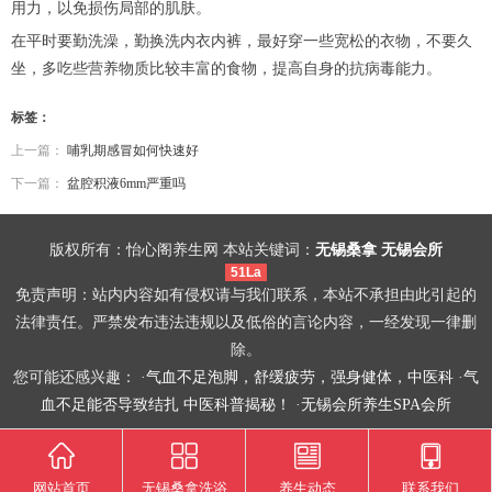
用力，以免损伤局部的肌肤。
在平时要勤洗澡，勤换洗内衣内裤，最好穿一些宽松的衣物，不要久
坐，多吃些营养物质比较丰富的食物，提高自身的抗病毒能力。
标签：
上一篇：
哺乳期感冒如何快速好
下一篇：
盆腔积液6mm严重吗
版权所有：怡心阁养生网 本站关键词：
无锡桑拿
无锡会所
51La
免责声明：站内内容如有侵权请与我们联系，本站不承担由此引起的
法律责任。严禁发布违法违规以及低俗的言论内容，一经发现一律删
除。
您可能还感兴趣： ·
气血不足泡脚，舒缓疲劳，强身健体，中医科
·
气
血不足能否导致结扎 中医科普揭秘！
·
无锡会所养生SPA会所
网站首页
无锡桑拿洗浴
养生动态
联系我们