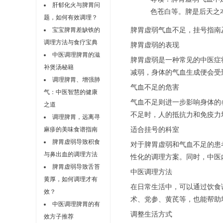
肝郁化火与脾胃问
色苍白等。脾是后天之本
题，如何有效调理？
宝宝脾胃差缺铁的
脾胃虚弱气血不足，挂号指南
调理方法与食疗宝典
脾胃虚弱的表现
中医调理脾胃的滋
脾胃虚弱是一种常见的中医症
补煲汤秘籍
减弱，身体的气血生成便会受
调理脾胃、增强肺
气血不足的危害
气：中医智慧的健康
气血不足则进一步影响身体的
之道
不足时，人的抵抗力和免疫力
调理脾胃，远离寻
麻疹的美味食谱指南
适合挂号的科室
脾胃虚弱导致积食
对于脾胃虚弱和气血不足的患
与鼻出血的调理方法
性化的调理方案。同时，中医
脾胃虚弱导致舌苔
中医调理方法
黄厚，如何调理才有
在日常生活中，可以通过饮食
效？
术、党参、黄芪等，也能帮助
中医调理脾胃的有
调整生活方式
效方子推荐