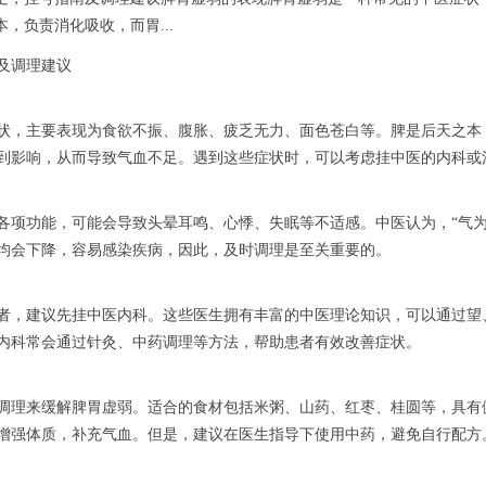
，负责消化吸收，而胃...
及调理建议
状，主要表现为食欲不振、腹胀、疲乏无力、面色苍白等。脾是后天之本
到影响，从而导致气血不足。遇到这些症状时，可以考虑挂中医的内科或
各项功能，可能会导致头晕耳鸣、心悸、失眠等不适感。中医认为，“气为
均会下降，容易感染疾病，因此，及时调理是至关重要的。
者，建议先挂中医内科。这些医生拥有丰富的中医理论知识，可以通过望
内科常会通过针灸、中药调理等方法，帮助患者有效改善症状。
调理来缓解脾胃虚弱。适合的食材包括米粥、山药、红枣、桂圆等，具有
增强体质，补充气血。但是，建议在医生指导下使用中药，避免自行配方