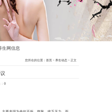
阁养生网信息
您所在的位置：
首页
>
养生动态
> 正文
建议
：
0
，主要表现为食欲不振、腹胀、疲乏无力、面