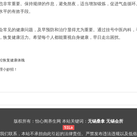
也非常重要。保持规律的作息，避免熬夜，适当增加锻炼，促进气血循环
水平的有效手段。
会常见的健康问题，及早预防和治疗显得尤为重要。通过挂号中医内科，
，恢复健康活力。希望每个人都能重视自身健康，早日走出困扰。
松恢复健康体魄
理小妙招！
版权所有：怡心阁养生网 本站关键词：
无锡桑拿
无锡会所
51La
我们联系，本站不承担由此引起的法律责任。严禁发布违法违规以及低俗