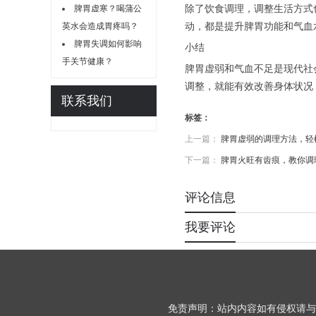
脾胃虚寒？喝蒲公
除了饮食调理，调整生活方式
英水会造成胃疼吗？
动，都是提升脾胃功能和气血
脾胃失调如何影响
小结
手关节健康？
脾胃虚弱和气血不足是现代社
调整，就能有效改善身体状况
联系我们
标签：
上一篇：
脾胃虚弱的调理方法，轻
下一篇：
脾胃火旺有齿痕，教你调
评论信息
我要评论
免责声明：站内内容如有侵权请与